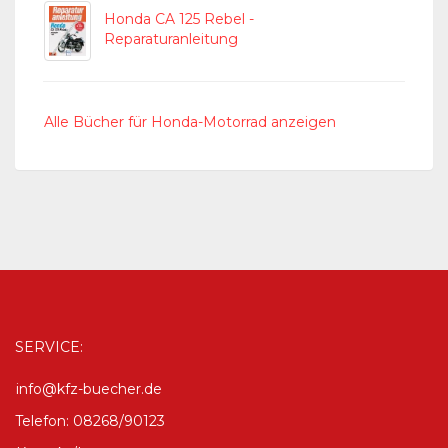
Honda CA 125 Rebel -
Reparaturanleitung
Alle Bücher für Honda-Motorrad anzeigen
SERVICE:
info@kfz-buecher.de
Telefon: 08268/90123