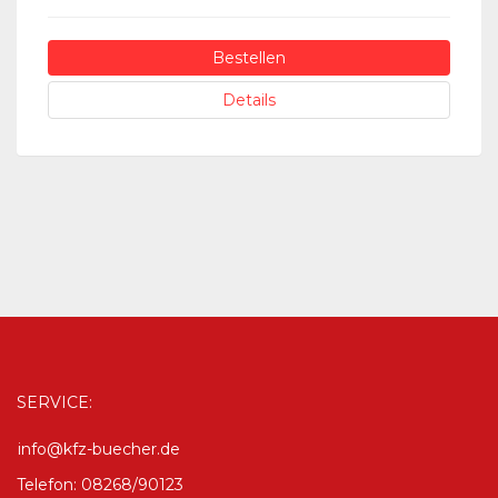
Bestellen
Details
SERVICE:
info@kfz-buecher.de
Telefon: 08268/90123