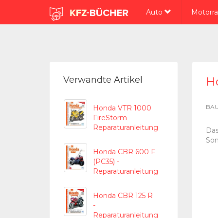
Auto
Motorr
Verwandte Artikel
H
BAU
Honda VTR 1000
FireStorm -
Reparaturanleitung
Das
Son
Honda CBR 600 F
(PC35) -
Reparaturanleitung
Honda CBR 125 R
-
Reparaturanleitung