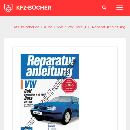
kfz-buecher.de
/
Auto
/
VW
/
VW Bora (1J) - Reparaturanleitung