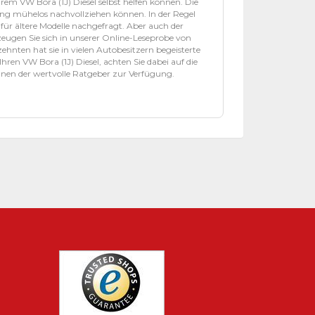
rem VW Bora (1J) Diesel selbst helfen können. Die
tung mühelos nachvollziehen können. In der Regel
 für ältere Modelle nachgefragt. Aber auch der
ugen Sie sich in unserer Online-Leseprobe von
ehnten hat sie in vielen Autobesitzern begeisterte
en VW Bora (1J) Diesel, achten Sie dabei auf die
hnen der wertvolle Ratgeber zur Verfügung.