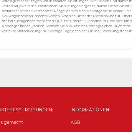
wird's gemacht" zeigen wir in exakten Anleitungen, wie Sie sich und damit Ih
Texte sind jeweils mit zahlreichen Abbildungen ergänzt, damit Sie die Anlei
bedarf der Veteran vermehrter Pflege, darum sind die Ratgeber in erster Linie
Neuwagenbesitzer möchte wissen, was sich unter der Motorhaube tut. Überze
der herausragenden fachlichen Qualität unserer Buchreihe. In rund vier Jahrz
Anhänger finden können. Wählen Sie aus unserer umfangreichen Buchreihe Ihr
korrekte Motorisierung. Nur wenige Tage nach der Online-Bestellung steht I
KTEBESCHREIBUNGEN:
INFORMATIONEN:
d's gemacht
AGB