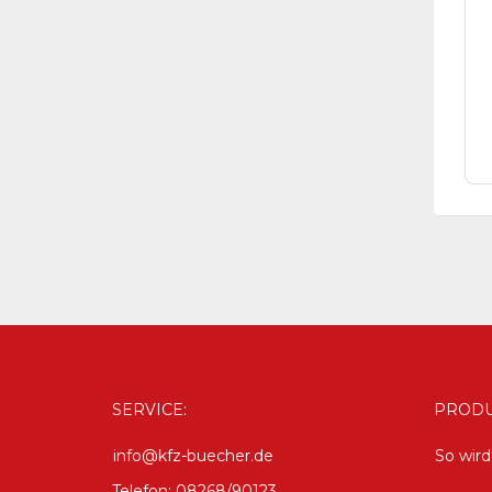
SERVICE:
PRODU
info@kfz-buecher.de
So wir
Telefon: 08268/90123