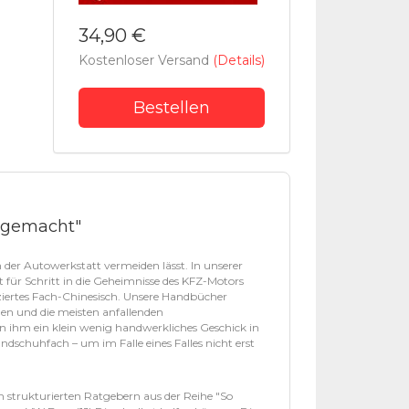
34,90 €
Kostenloser Versand
(Details)
Bestellen
s gemacht"
 der Autowerkstatt vermeiden lässt. In unserer
 für Schritt in die Geheimnisse des KFZ-Motors
iertes Fach-Chinesisch. Unsere Handbücher
len und die meisten anfallenden
n ihm ein klein wenig handwerkliches Geschick in
dschuhfach – um im Falle eines Falles nicht erst
ch strukturierten Ratgebern aus der Reihe "So