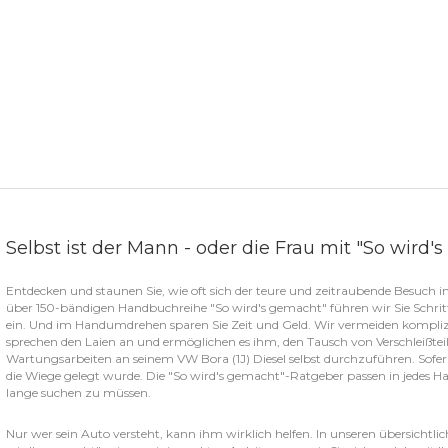
Selbst ist der Mann - oder die Frau mit "So wird'
Entdecken und staunen Sie, wie oft sich der teure und zeitraubende Besuch in
über 150-bändigen Handbuchreihe "So wird's gemacht" führen wir Sie Schritt
ein. Und im Handumdrehen sparen Sie Zeit und Geld. Wir vermeiden kompliz
sprechen den Laien an und ermöglichen es ihm, den Tausch von Verschleißtei
Wartungsarbeiten an seinem VW Bora (1J) Diesel selbst durchzuführen. Sofer
die Wiege gelegt wurde. Die "So wird's gemacht"-Ratgeber passen in jedes Han
lange suchen zu müssen.
Nur wer sein Auto versteht, kann ihm wirklich helfen. In unseren übersichtli