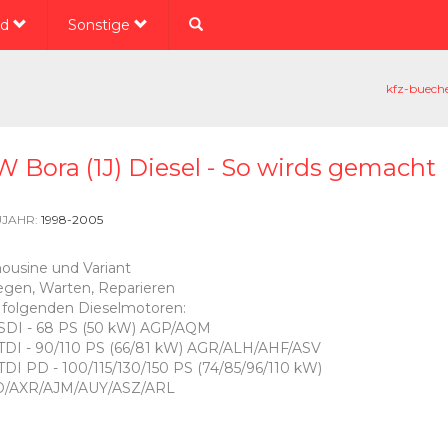
ad
Sonstige
kfz-bueche
 Bora (1J) Diesel - So wirds gemacht
JAHR:
1998-2005
ousine und Variant
egen, Warten, Reparieren
 folgenden Dieselmotoren:
 SDI - 68 PS (50 kW) AGP/AQM
 TDI - 90/110 PS (66/81 kW) AGR/ALH/AHF/ASV
 TDI PD - 100/115/130/150 PS (74/85/96/110 kW)
D/AXR/AJM/AUY/ASZ/ARL