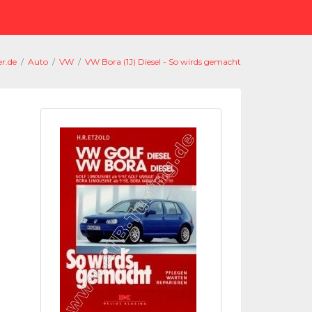
r.de
/
Auto
/
VW
/
VW Bora (1J) Diesel - So wirds gemacht