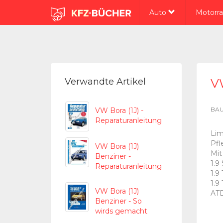
Auto
Motorr
Verwandte Artikel
VW
BAU
VW Bora (1J) -
Reparaturanleitung
Lim
Pfl
VW Bora (1J)
Mit
Benziner -
1.9
Reparaturanleitung
1.9
1.9
VW Bora (1J)
AT
Benziner - So
wirds gemacht