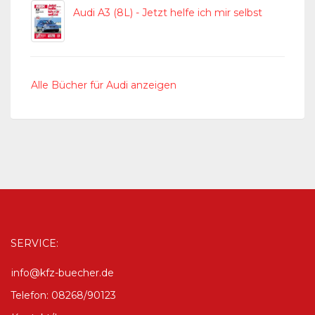
Audi A3 (8L) - Jetzt helfe ich mir selbst
Alle Bücher für Audi anzeigen
SERVICE:
info@kfz-buecher.de
Telefon: 08268/90123