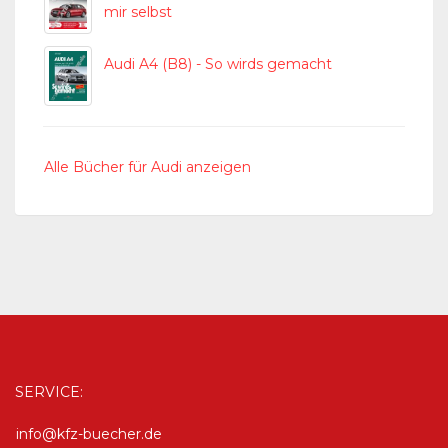
mir selbst
Audi A4 (B8) - So wirds gemacht
Alle Bücher für Audi anzeigen
SERVICE:
info@kfz-buecher.de