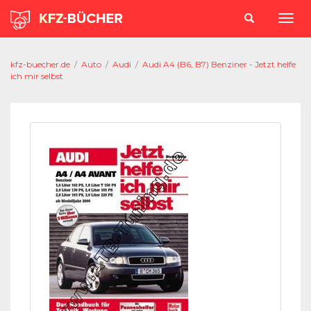
kfz-buecher.de
/
Auto
/
Audi
/
Audi A4 (B6, B7) Benziner - Jetzt helfe
ich mir selbst