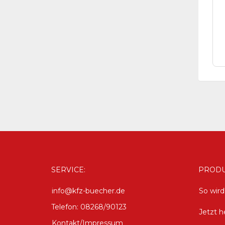
SERVICE:
PRODU
info@kfz-buecher.de
So wir
Telefon: 08268/90123
Jetzt h
Kontakt/Impressum