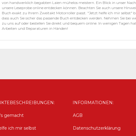
von handwerklich begabten Laien mühelos meistern. Ein Blick in unser Nachs
unsere Leseprobe online entdecken können. Beachten Sie auch unsere Hinwei
Buch exakt zu Ihrem Zweitakt Motorroller passt. "Jetzt helfe ich mir selbst" bi
dass auch Sie sicher das passende Buch entdecken werden. Nehmen Sie bei 
zu uns auf oder bestellen Sie direkt und bequem online. In wenigen Tagen halte
Arbeiten und Reparaturen in Händen!
KTEBESCHREIBUNGEN:
INFORMATIONEN:
d's gemacht
AGB
elfe ich mir selbst
Datenschutzerklärung