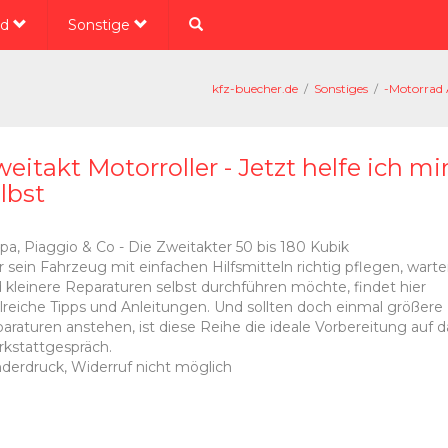
ad
Sonstige
kfz-buecher.de
/
Sonstiges
/
-Motorrad 
eitakt Motorroller - Jetzt helfe ich mi
lbst
pa, Piaggio & Co - Die Zweitakter 50 bis 180 Kubik
 sein Fahrzeug mit einfachen Hilfsmitteln richtig pflegen, wart
 kleinere Reparaturen selbst durchführen möchte, findet hier
lreiche Tipps und Anleitungen. Und sollten doch einmal größere
araturen anstehen, ist diese Reihe die ideale Vorbereitung auf d
kstattgespräch.
derdruck, Widerruf nicht möglich