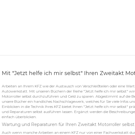
Mit "Jetzt helfe ich mir selbst" Ihren Zweitakt M
Arbeiten an Ihrem KFZ wie der Austausch von Verschleißteilen oder eine Wart
Autowerkstatt. Mit unseren Büchern der Reihe "Jetzt helfe ich mir selbst" wi
Motorroller selbst durchzuführen und Geld zu sparen. Abgestimmt auf die Be
unsere Bücher ein handliches Nachschlagewerk, welches für Sie viele Infos u
Einblicken in die Technik Ihres KFZ bietet Ihnen "Jetzt helfe ich mir selbst" p
und Reparaturen selbst ausführen lassen. Ergänzt werden die Beschreibunge
einfach überblicken.
Wartung und Reparaturen für Ihren Zweitakt Motorroller selbs
Auch wenn manche Arbeiten an einem KFZ nur von einer Fachwerkstatt durchf