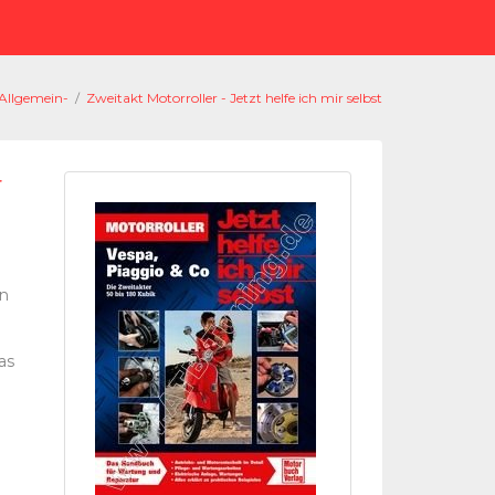
Allgemein-
/
Zweitakt Motorroller - Jetzt helfe ich mir selbst
r
en
as