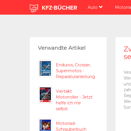
Auto
Motorr
Verwandte Artikel
Zw
se
Enduros, Crosser,
Supermotos -
Ves
Reparaturanleitung
Wer
und
zah
Viertakt
Rep
Motorroller - Jetzt
Wer
helfe ich mir
Son
selbst
Motorrad-
Schrauberbuch