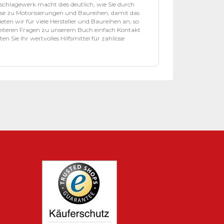
chlagewerk macht dies deutlich, wie Sie durch
se zu Motorisierungen und Baureihen, damit das
eten wir für viele Hersteller und Baureihen an, so
weiteren Fragen zu unserem Buch einfach Kontakt
n Sie Ihr wertvolles Hilfsmittel für zahllose