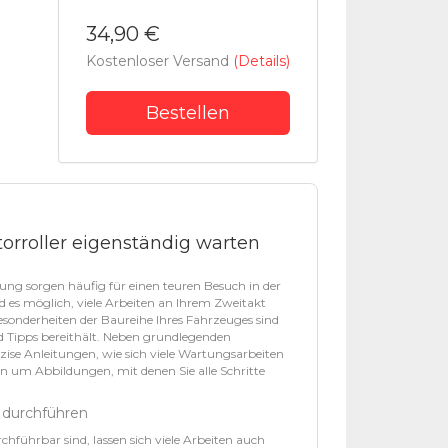
34,90 €
Kostenloser Versand
(Details)
Bestellen
otorroller eigenständig warten
ung sorgen häufig für einen teuren Besuch in der
rd es möglich, viele Arbeiten an Ihrem Zweitakt
sonderheiten der Baureihe Ihres Fahrzeuges sind
nd Tipps bereithält. Neben grundlegenden
räzise Anleitungen, wie sich viele Wartungsarbeiten
n um Abbildungen, mit denen Sie alle Schritte
t durchführen
ührbar sind, lassen sich viele Arbeiten auch