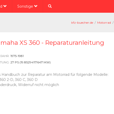
ad
Sonstige
kfz-buecher.de
/
Motorrad
/
amaha XS 360 - Reparaturanleitung
JAHR:
1975-1981
STUNG:
27 PS (19.852941176471 KW)
 Handbuch zur Reparatur am Motorrad für folgende Modelle:
360 2-D, 360 C, 360 D
derdruck, Widerruf nicht möglich