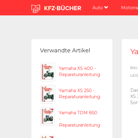
Auto
Motorr
Verwandte Artikel
Y
BAU
Yamaha XS 400 -
Reparaturanleitung
LEI
Das
Yamaha XS 250 -
XS 
Reparaturanleitung
Son
Yamaha TDM 850
-
Reparaturanleitung