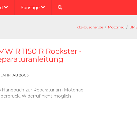
ad
Sonstige
kfz-buecher.de
/
Motorrad
/
BMW
W R 1150 R Rockster -
eparaturanleitung
JAHR:
AB 2003
 Handbuch zur Reparatur am Motorrad
derdruck, Widerruf nicht möglich