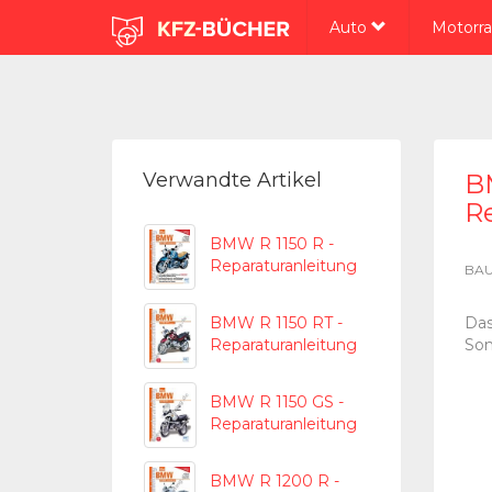
Auto
Motorr
Verwandte Artikel
BM
R
BMW R 1150 R -
Reparaturanleitung
BAU
BMW R 1150 RT -
Das
Reparaturanleitung
Son
BMW R 1150 GS -
Reparaturanleitung
BMW R 1200 R -