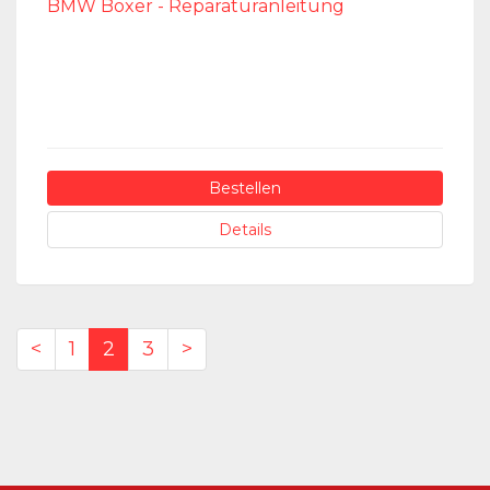
BMW Boxer - Reparaturanleitung
Bestellen
Details
<
1
2
3
>