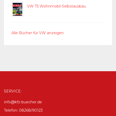
VW T5 Wohnmobil-Selbstausbau
Alle Bücher für VW anzeigen
SERVICE:
info@kfz-buecher.de
Telefon: 08268/90123