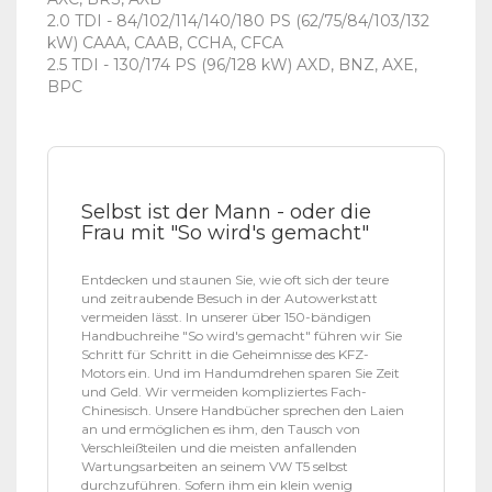
2.0 TDI - 84/102/114/140/180 PS (62/75/84/103/132
kW) CAAA, CAAB, CCHA, CFCA
2.5 TDI - 130/174 PS (96/128 kW) AXD, BNZ, AXE,
BPC
Selbst ist der Mann - oder die
Frau mit "So wird's gemacht"
Entdecken und staunen Sie, wie oft sich der teure
und zeitraubende Besuch in der Autowerkstatt
vermeiden lässt. In unserer über 150-bändigen
Handbuchreihe "So wird's gemacht" führen wir Sie
Schritt für Schritt in die Geheimnisse des KFZ-
Motors ein. Und im Handumdrehen sparen Sie Zeit
und Geld. Wir vermeiden kompliziertes Fach-
Chinesisch. Unsere Handbücher sprechen den Laien
an und ermöglichen es ihm, den Tausch von
Verschleißteilen und die meisten anfallenden
Wartungsarbeiten an seinem VW T5 selbst
durchzuführen. Sofern ihm ein klein wenig