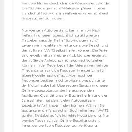
handwerkliches Geschick in die Wiege gelegt wurde.
Die "So wird's gemacht"-Ratgeber passen in jedes
Handschuhfach – um im Falle eines Falles nicht erst
lange suchen zu müssen.
Nur wer sein Auto versteht, kann ihm wirklich
helfen. In unseren übersichtlich strukturierten
Ratgebern aus der Reihe "So wird's gemacht"
zeigen wir in exakten Anleitungen, wie Sie sich und
damit Ihrem VW T5 selbst helfen können. Die Texte
sind jeweils mit zahlreichen Abbildungen ergänzt,
damit Sie die Anleitung mühelos nachvollziehen
können. In der Regel bedarf der Veteran vermehrter
Pflege, darum sind die Ratgeber in erster Linie für
ältere Modelle nachgefragt. Aber auch der
Neuwagenbesitzer möchte wissen, was sich unter
der Motorhaube tut. Überzeugen Sie sich in unserer
Online-Leseprobe von der herausragenden
fachlichen Qualität unserer Buchreihe. In rund vier
Jahrzehnten hat sie in vielen Autobesitzern
begeisterte Anhänger finden können. Wählen Sie
aus unserer umfangreichen Buchreihe Ihren VW T5,
achten Sie dabei auf die korrekte Motorisierung. Nur
wenige Tage nach der Online-Bestellung steht
Ihnen der wertvolle Ratgeber zur Verfügung.