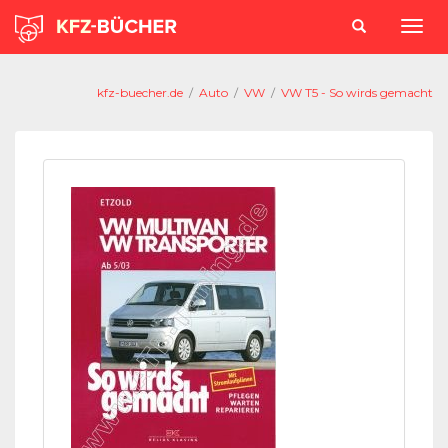
kfz-buecher.de
/
Auto
/
VW
/
VW T5 - So wirds gemacht