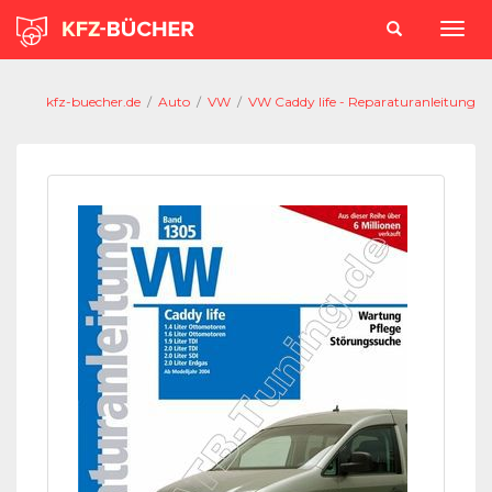
kfz-buecher.de
/
Auto
/
VW
/
VW Caddy life - Reparaturanleitung