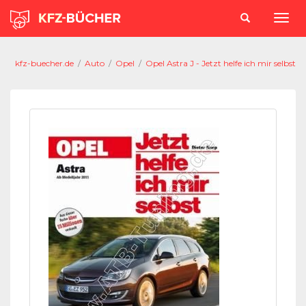
kfz-buecher.de
/
Auto
/
Opel
/
Opel Astra J - Jetzt helfe ich mir selbst