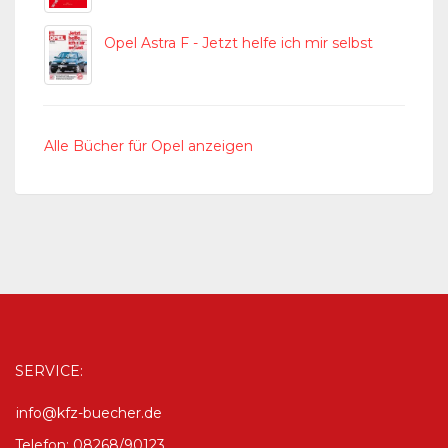
Opel Astra F - Jetzt helfe ich mir selbst
Alle Bücher für Opel anzeigen
SERVICE:
info@kfz-buecher.de
Telefon: 08268/90123