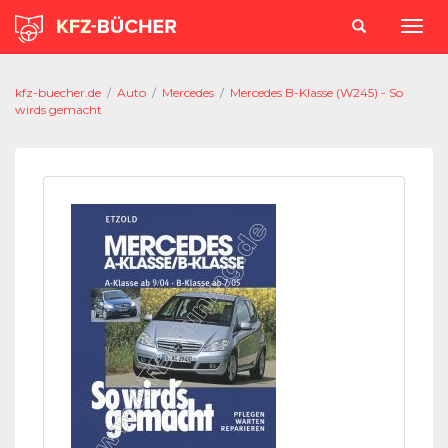
kfz-buecher.de
/
Auto
/
Mercedes
/
Mercedes B-Klasse (W245) - So
wirds gemacht