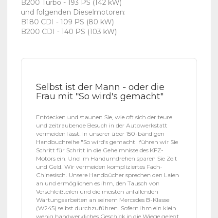
B200 Turbo - 193 PS (142 kW)
und folgenden Dieselmotoren:
B180 CDI - 109 PS (80 kW)
B200 CDI - 140 PS (103 kW)
Selbst ist der Mann - oder die
Frau mit "So wird's gemacht"
Entdecken und staunen Sie, wie oft sich der teure
und zeitraubende Besuch in der Autowerkstatt
vermeiden lässt. In unserer über 150-bändigen
Handbuchreihe "So wird's gemacht" führen wir Sie
Schritt für Schritt in die Geheimnisse des KFZ-
Motors ein. Und im Handumdrehen sparen Sie Zeit
und Geld. Wir vermeiden kompliziertes Fach-
Chinesisch. Unsere Handbücher sprechen den Laien
an und ermöglichen es ihm, den Tausch von
Verschleißteilen und die meisten anfallenden
Wartungsarbeiten an seinem Mercedes B-Klasse
(W245) selbst durchzuführen. Sofern ihm ein klein
wenig handwerkliches Geschick in die Wiege gelegt