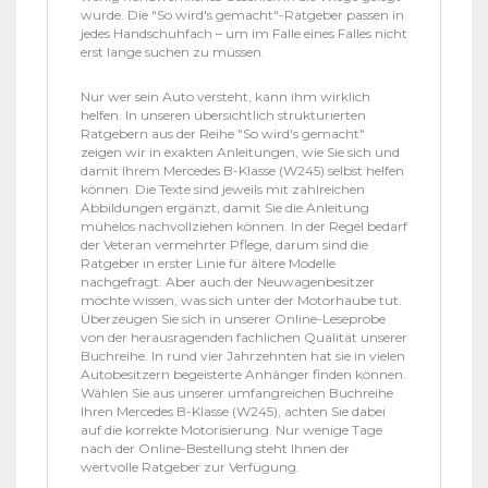
wurde. Die "So wird's gemacht"-Ratgeber passen in
jedes Handschuhfach – um im Falle eines Falles nicht
erst lange suchen zu müssen.
Nur wer sein Auto versteht, kann ihm wirklich
helfen. In unseren übersichtlich strukturierten
Ratgebern aus der Reihe "So wird's gemacht"
zeigen wir in exakten Anleitungen, wie Sie sich und
damit Ihrem Mercedes B-Klasse (W245) selbst helfen
können. Die Texte sind jeweils mit zahlreichen
Abbildungen ergänzt, damit Sie die Anleitung
mühelos nachvollziehen können. In der Regel bedarf
der Veteran vermehrter Pflege, darum sind die
Ratgeber in erster Linie für ältere Modelle
nachgefragt. Aber auch der Neuwagenbesitzer
möchte wissen, was sich unter der Motorhaube tut.
Überzeugen Sie sich in unserer Online-Leseprobe
von der herausragenden fachlichen Qualität unserer
Buchreihe. In rund vier Jahrzehnten hat sie in vielen
Autobesitzern begeisterte Anhänger finden können.
Wählen Sie aus unserer umfangreichen Buchreihe
Ihren Mercedes B-Klasse (W245), achten Sie dabei
auf die korrekte Motorisierung. Nur wenige Tage
nach der Online-Bestellung steht Ihnen der
wertvolle Ratgeber zur Verfügung.