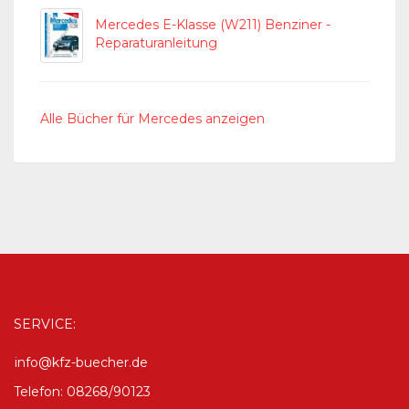
Mercedes E-Klasse (W211) Benziner -
Reparaturanleitung
Alle Bücher für Mercedes anzeigen
SERVICE:
info@kfz-buecher.de
Telefon: 08268/90123