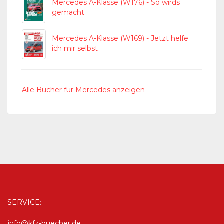
Mercedes A-Klasse (W176) - So wirds
gemacht
Mercedes A-Klasse (W169) - Jetzt helfe
ich mir selbst
Alle Bücher für Mercedes anzeigen
SERVICE:
info@kfz-buecher.de