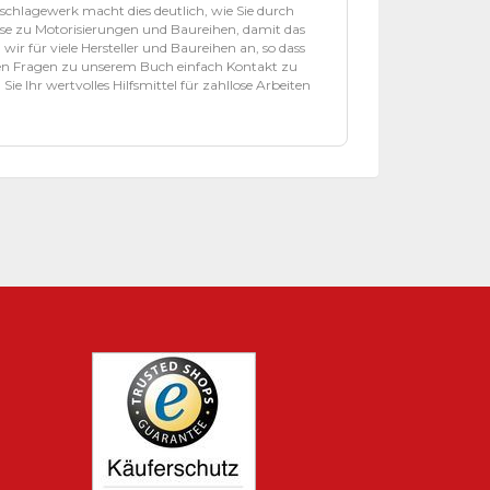
chlagewerk macht dies deutlich, wie Sie durch
se zu Motorisierungen und Baureihen, damit das
wir für viele Hersteller und Baureihen an, so dass
ren Fragen zu unserem Buch einfach Kontakt zu
ie Ihr wertvolles Hilfsmittel für zahllose Arbeiten