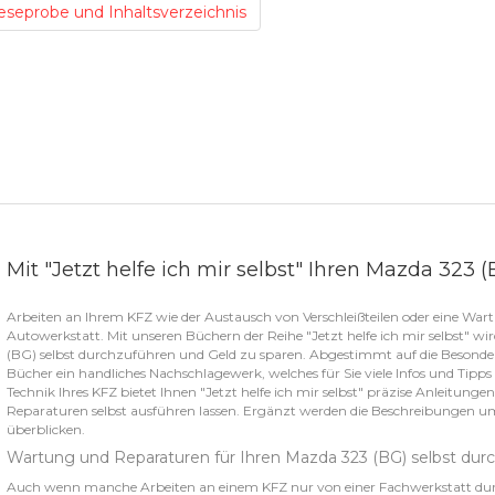
eseprobe und Inhaltsverzeichnis
Mit "Jetzt helfe ich mir selbst" Ihren Mazda 323
Arbeiten an Ihrem KFZ wie der Austausch von Verschleißteilen oder eine Wart
Autowerkstatt. Mit unseren Büchern der Reihe "Jetzt helfe ich mir selbst" wi
(BG) selbst durchzuführen und Geld zu sparen. Abgestimmt auf die Besonder
Bücher ein handliches Nachschlagewerk, welches für Sie viele Infos und Tipps
Technik Ihres KFZ bietet Ihnen "Jetzt helfe ich mir selbst" präzise Anleitunge
Reparaturen selbst ausführen lassen. Ergänzt werden die Beschreibungen um 
überblicken.
Wartung und Reparaturen für Ihren Mazda 323 (BG) selbst dur
Auch wenn manche Arbeiten an einem KFZ nur von einer Fachwerkstatt durchf