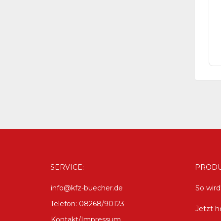
SERVICE:
PRODU
info@kfz-buecher.de
So wir
Telefon: 08268/90123
Jetzt h
Kontakt/Impressum