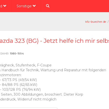
ad
Sonstige
kfz-buecher.de
/
zda 323 (BG) - Jetzt helfe ich mir selb
JAHR:
1989-1994
rägheck, Stufenheck, F-Coupe
 Handbuch für Technik, Wartung und Reparatur mit folgenden
zinmotoren:
i - 67/73 PS (49/54 kW)
i - 84/88 PS (62/65 kW)
i - 103/128 PS (76/94 kW)
 Seiten, 300 Abbildungen, broschiert. Dieter Korp
derdruck, Widerruf nicht möglich