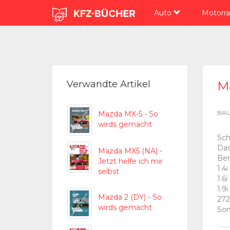
Auto
Motorr
Verwandte Artikel
Ma
BAU
Mazda MX-5 - So
wirds gemacht
Sch
Das
Mazda MX5 (NA) -
Ben
Jetzt helfe ich mir
1.4
selbst
1.6
1.9
Mazda 2 (DY) - So
272
wirds gemacht
Son