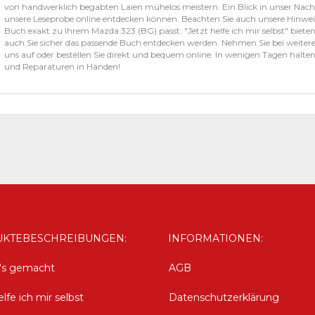
von handwerklich begabten Laien mühelos meistern. Ein Blick in unser Nachs
unsere Leseprobe online entdecken können. Beachten Sie auch unsere Hinwei
Buch exakt zu Ihrem Mazda 323 (BG) passt. "Jetzt helfe ich mir selbst" bieten 
auch Sie sicher das passende Buch entdecken werden. Nehmen Sie bei weite
uns auf oder bestellen Sie direkt und bequem online. In wenigen Tagen halten S
und Reparaturen in Händen!
KTEBESCHREIBUNGEN:
INFORMATIONEN:
d's gemacht
AGB
elfe ich mir selbst
Datenschutzerklärung