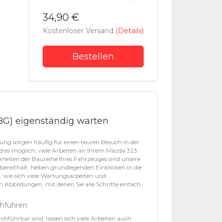
34,90 €
Kostenloser Versand
(Details)
Bestellen
 (BG) eigenständig warten
ung sorgen häufig für einen teuren Besuch in der
rd es möglich, viele Arbeiten an Ihrem Mazda 323
heiten der Baureihe Ihres Fahrzeuges sind unsere
 bereithält. Neben grundlegenden Einblicken in die
n, wie sich viele Wartungsarbeiten und
Abbildungen, mit denen Sie alle Schritte einfach
chführen
ührbar sind, lassen sich viele Arbeiten auch