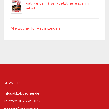
Fiat Panda II (169) - Jetzt helfe ich mir
selbst
Alle Bücher für Fiat anzeigen
SERVICE:
info@kfz-buecher.de
Telefon: 08268/90123