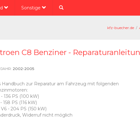
ad
Sonstige
kfz-buecher.de
/
troen C8 Benziner - Reparaturanleitu
JAHR:
2002-2005
 Handbuch zur Reparatur am Fahrzeug mit folgenden
zinmotoren:
i - 136 PS (100 kW)
i - 158 PS (116 kW)
i V6 - 204 PS (150 kW)
derdruck, Widerruf nicht möglich