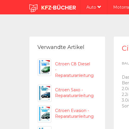
Auto
Motorr
Verwandte Artikel
Ci
BAU
Citroen C8 Diesel
-
Reparaturanleitung
Das
Ben
2.0
Citroen Saxo -
2.2
Reparaturanleitung
3.0
Son
Citroen Evasion -
Reparaturanleitung