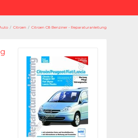
Auto
/
Citroen
/
Citroen C8 Benziner - Reparaturanleitung
ng