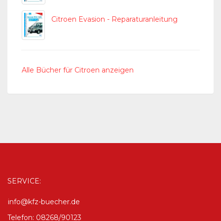
Citroen Evasion - Reparaturanleitung
Alle Bücher für Citroen anzeigen
SERVICE:
info@kfz-buecher.de
Telefon: 08268/90123