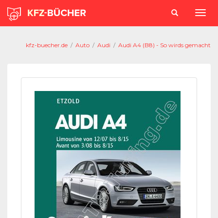
kfz-buecher.de
/
Auto
/
Audi
/
Audi A4 (B8) - So wirds gemacht