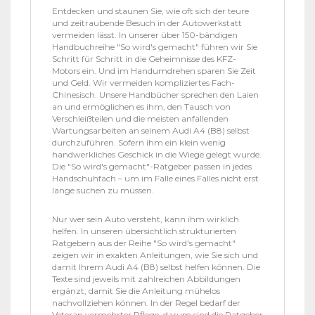
Entdecken und staunen Sie, wie oft sich der teure
und zeitraubende Besuch in der Autowerkstatt
vermeiden lässt. In unserer über 150-bändigen
Handbuchreihe "So wird's gemacht" führen wir Sie
Schritt für Schritt in die Geheimnisse des KFZ-
Motors ein. Und im Handumdrehen sparen Sie Zeit
und Geld. Wir vermeiden kompliziertes Fach-
Chinesisch. Unsere Handbücher sprechen den Laien
an und ermöglichen es ihm, den Tausch von
Verschleißteilen und die meisten anfallenden
Wartungsarbeiten an seinem Audi A4 (B8) selbst
durchzuführen. Sofern ihm ein klein wenig
handwerkliches Geschick in die Wiege gelegt wurde.
Die "So wird's gemacht"-Ratgeber passen in jedes
Handschuhfach – um im Falle eines Falles nicht erst
lange suchen zu müssen.
Nur wer sein Auto versteht, kann ihm wirklich
helfen. In unseren übersichtlich strukturierten
Ratgebern aus der Reihe "So wird's gemacht"
zeigen wir in exakten Anleitungen, wie Sie sich und
damit Ihrem Audi A4 (B8) selbst helfen können. Die
Texte sind jeweils mit zahlreichen Abbildungen
ergänzt, damit Sie die Anleitung mühelos
nachvollziehen können. In der Regel bedarf der
Veteran vermehrter Pflege, darum sind die Ratgeber